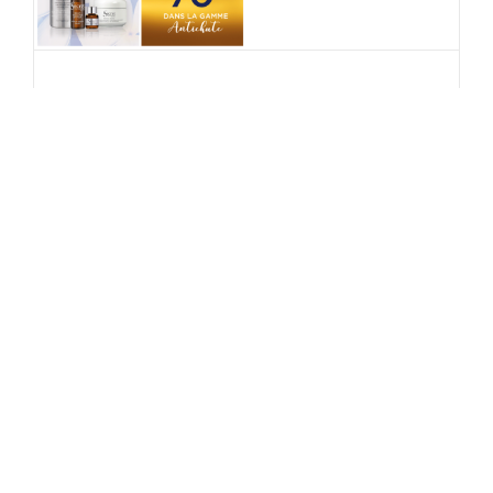
Retrouvez à Cotent’if « Secret
professionnel anti-chute »
ANTICHUTE Cotent'if vous propose un traitement
efficace contre la chute des cheveux. C'est végétal
et breveté [...]
Bloomea chez Cotent’if à St Pierre
Eglise